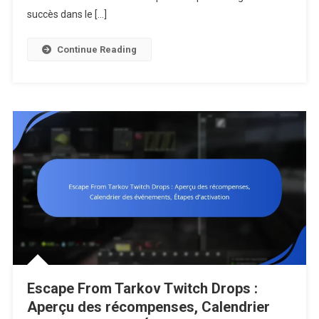
Discussion
succès dans le […]
Communaut
Forums,
Continue Reading
Conseils
Des
Joueurs
Escape From Tarkov Twitch Drops :
Aperçu des récompenses, Calendrier