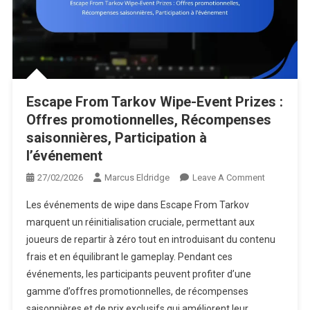
Escape From Tarkov Wipe-Event Prizes :
Offres promotionnelles, Récompenses
saisonnières, Participation à
l’événement
On
27/02/2026
Marcus Eldridge
Leave A Comment
Escape
Les événements de wipe dans Escape From Tarkov
From
marquent un réinitialisation cruciale, permettant aux
Tarkov
joueurs de repartir à zéro tout en introduisant du contenu
Wipe-
frais et en équilibrant le gameplay. Pendant ces
Event
Prizes
événements, les participants peuvent profiter d’une
:
gamme d’offres promotionnelles, de récompenses
Offres
saisonnières et de prix exclusifs qui améliorent leur