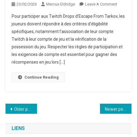
On
23/02/2026
Marcus Eldridge
Leave A Comment
Escape
Pour participer aux Twitch Drops d’Escape From Tarkov, les
From
joueurs doivent répondre à des critères d’éligibilité
Tarkov
spécifiques, notamment l’association de leur compte
Twitch
Twitch à leur compte de jeu et la vérification de la
Drops
:
possession du jeu. Respecter les règles de participation et
Critères
les exigences de compte est essentiel pour gagner des
D’éligibilité
récompenses en jeu lors […]
Exigences
De
Continue Reading
Compte,
Règles
De
Participati
Posts
Older posts
Newer posts
navigation
LIENS