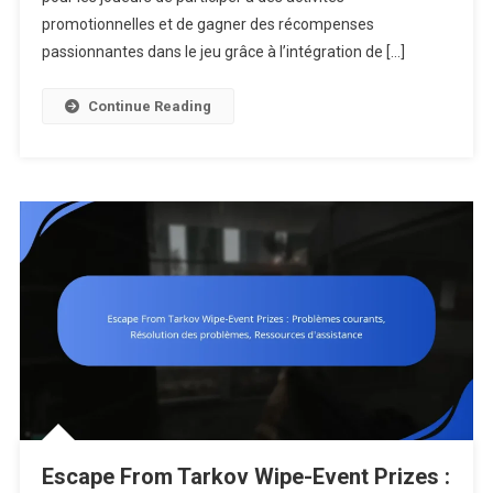
:
promotionnelles et de gagner des récompenses
Intégration
passionnantes dans le jeu grâce à l’intégration de […]
Avec
Twitch,
Continue Reading
Événement
Promotionn
Engagemen
Communaut
Escape From Tarkov Wipe-Event Prizes :