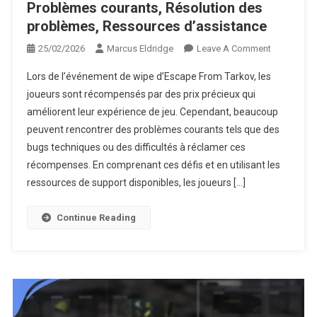
Problèmes courants, Résolution des
problèmes, Ressources d’assistance
On
25/02/2026
Marcus Eldridge
Leave A Comment
Escape
Lors de l’événement de wipe d’Escape From Tarkov, les
From
joueurs sont récompensés par des prix précieux qui
Tarkov
améliorent leur expérience de jeu. Cependant, beaucoup
Wipe-
peuvent rencontrer des problèmes courants tels que des
Event
Prizes
bugs techniques ou des difficultés à réclamer ces
:
récompenses. En comprenant ces défis et en utilisant les
Problèmes
ressources de support disponibles, les joueurs […]
Courants,
Résolution
Continue Reading
Des
Problèmes,
Ressource
D’assistan