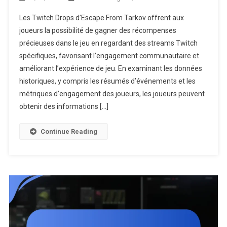
Événement
Les Twitch Drops d’Escape From Tarkov offrent aux
Twitch
joueurs la possibilité de gagner des récompenses
Drops
précieuses dans le jeu en regardant des streams Twitch
Escape
spécifiques, favorisant l’engagement communautaire et
From
Tarkov
améliorant l’expérience de jeu. En examinant les données
:
historiques, y compris les résumés d’événements et les
Données
métriques d’engagement des joueurs, les joueurs peuvent
Historiques
obtenir des informations […]
Analyse
Des
Continue Reading
Événement
Tendances