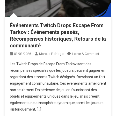
Réclamations de cadeaux Escape From Tarkov : Vérification des
réclamations, Flux de processus, Témoignages d’utilisateurs
Événements Twitch Drops Escape From
Tarkov : Événements passés,
Récompenses historiques, Retours de la
communauté
On
03/03/2026
Marcus Eldridge
Leave A Comment
Événement
Les Twitch Drops de Escape From Tarkov sont des
Twitch
récompenses spéciales que les joueurs peuvent gagner en
Drops
regardant des streams Twitch désignés, favorisant un fort
Escape
engagement communautaire. Ces événements améliorent
From
Tarkov
non seulement l’expérience de jeu en fournissant des
:
objets et équipements uniques dans le jeu, mais créent
Événement
également une atmosphère dynamique parmi les joueurs.
Passés,
Historiquement, […]
Récompen