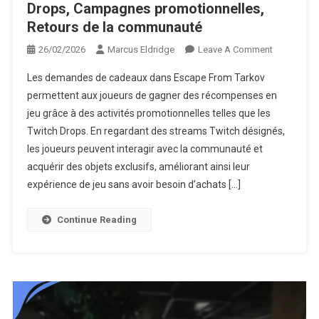
Drops, Campagnes promotionnelles,
Retours de la communauté
On
26/02/2026
Marcus Eldridge
Leave A Comment
Réclamatio
Les demandes de cadeaux dans Escape From Tarkov
De
permettent aux joueurs de gagner des récompenses en
Cadeaux
jeu grâce à des activités promotionnelles telles que les
Escape
Twitch Drops. En regardant des streams Twitch désignés,
From
Tarkov
les joueurs peuvent interagir avec la communauté et
:
acquérir des objets exclusifs, améliorant ainsi leur
Intégration
expérience de jeu sans avoir besoin d’achats […]
Avec
Les
Continue Reading
Twitch
Drops,
Campagne
Promotionn
Retours
De