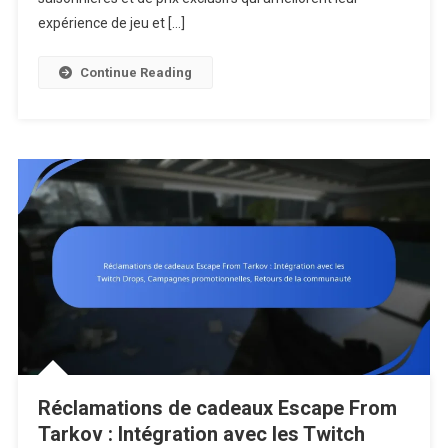
Promotionn
expérience de jeu et […]
Récompen
Saisonnière
Continue Reading
Participati
À
L’événeme
Réclamations de cadeaux Escape From
Tarkov : Intégration avec les Twitch