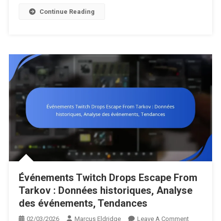
Historiques
Continue Reading
Retours
De
La
Communau
Événements Twitch Drops Escape From
Tarkov : Données historiques, Analyse
des événements, Tendances
On
02/03/2026
Marcus Eldridge
Leave A Comment