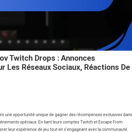
ov Twitch Drops : Annonces
ur Les Réseaux Sociaux, Réactions De
n
vénements
scape
urs une opportunité unique de gagner des récompenses exclusives dan
rom
événements spéciaux. En liant leurs comptes Twitch et Escape From
arkov
liorer leur expérience de jeu tout en s’engageant avec la communauté.
witch