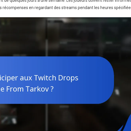
t de quelques jours à une semaine. Les joueurs doivent rester informé
es récompenses en regardant des streams pendant les heures spécifiée