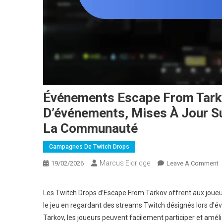
Événements Escape From Tark
D’événements, Mises À Jour S
La Communauté
Campagnes De Twitch Drops
Marcus Eldridge
O
19/02/2026
Leave A Comment
É
E
Les Twitch Drops d’Escape From Tarkov offrent aux joue
F
le jeu en regardant des streams Twitch désignés lors d’
T
Tarkov, les joueurs peuvent facilement participer et amé
T