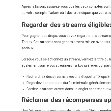
Après la liaison, assurez-vous que les deux comptes son
de votre compte Tarkov, où il devrait indiquer que votre c
Regarder des streams éligible
Pour gagner des drops, vous devez regarder des stream
Tarkov. Ces streams sont généralement mis en avant sur l
sociaux.
Lorsque vous sélectionnez un stream, vérifiez le titre o
également suivre vos streamers Tarkov préférés qui par
Recherchez des streams avec une étiquette “Drops En
Regardez pendant une durée minimale, généralement d’
Gardez le stream ouvert dans un onglet séparé pour v
Réclamer des récompenses apr
Une fois que vous avez regardé un stream éligible pendan