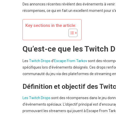
Des annonces récentes révèlent des événements à venir p
D
récompenses, ce qui en fait un excellent moment pour s’i
:
A
D
Key sections in the article:
M
J
Qu’est-ce que les Twitch 
S
L
R
Les
Twitch Drops
d’
Escape From Tarkov
sont des récompe
S
spécifiques lors d’événements désignés. Ces drops renforc
R
communauté du jeu via des plateformes de streaming en 
D
L
Définition et objectif des Twit
C
Les Twitch Drops
sont des récompenses dans le jeu donné
d’événements spéciaux. L’objectif principal est d’encour
promouvant les streamers qui jouent à Escape From Tark