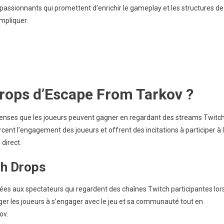
assionnants qui promettent d’enrichir le gameplay et les structures de
rops
mpliquer.
nnonces
’événements,
ises
À
our
Drops d’Escape From Tarkov ?
ur
es
éseaux
nses que les joueurs peuvent gagner en regardant des streams Twitc
ociaux,
ent l’engagement des joueurs et offrent des incitations à participer à 
éactions
direct.
e
a
ch Drops
ommunauté
es aux spectateurs qui regardent des chaînes Twitch participantes lor
ager les joueurs à s’engager avec le jeu et sa communauté tout en
ov.