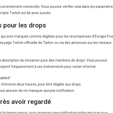
t correctement connectés. Vous pouvez vérifier cela dans les paramètre
ompte Twitch est lié avec succès.
s pour les drops
s qui sont marqués comme éligibles pour les récompenses d’Escape Fr
a page Twitch officielle de Tarkov ou via des annonces sur les réseaux
u la description du streamer pour des mentions de drops. Vous pouvez
ticipent fréquemment à ces événements pour rester informé.
abled”.
environ deux heures, pour être éligible aux drops.
ous assurer de ne manquer aucune notification.
ès avoir regardé
t le temps requis, vous recevrez une notification indiquant que vous