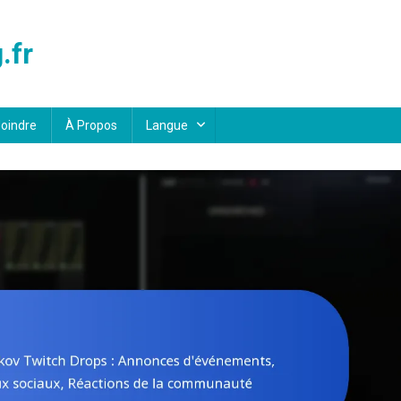
.fr
oindre
À Propos
Langue