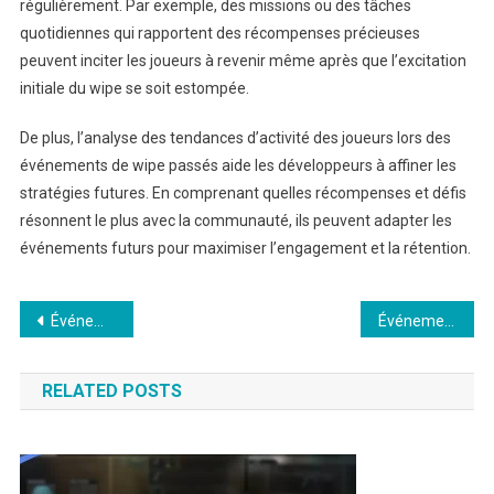
régulièrement. Par exemple, des missions ou des tâches
quotidiennes qui rapportent des récompenses précieuses
peuvent inciter les joueurs à revenir même après que l’excitation
initiale du wipe se soit estompée.
De plus, l’analyse des tendances d’activité des joueurs lors des
événements de wipe passés aide les développeurs à affiner les
stratégies futures. En comprenant quelles récompenses et défis
résonnent le plus avec la communauté, ils peuvent adapter les
événements futurs pour maximiser l’engagement et la rétention.
Post
Événements de réinitialisation dans Escape From Tarkov – Prix : Distribution des récompenses, Timing, Satisfaction des utilisateurs
Événements Twitch Escape From Tarkov : Streamers participants, Exigences pour les spectateurs, Processus de réclamation
navigation
RELATED POSTS