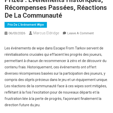
Récompenses Passées, Réactions
De La Communauté
Prix De L'événement Wipe
Marcus Eldridge
On
06/03/2026
Leave A Comment
Escape
From
Les événements de wipe dans Escape From Tarkov servent de
Tarkov
réinitialisations cruciales qui effacent les progrès des joueurs,
Wipe-
permettant à chacun de recommencer à zéro et de découvrir du
Event
contenu frais. Historiquement, ces événements ont offert
Prizes
diverses récompenses basées sur la participation des joueurs, y
:
Événements
compris des objets précieux dans le jeu et un équipement unique.
Historiques,
Les réactions de la communauté face à ces wipes sont mitigées,
Récompense
reflétant à la fois l’excitation pour de nouveaux départs et la
Passées,
frustration liée à la perte de progrès, façonnant finalement la
Réactions
direction future du jeu.
De