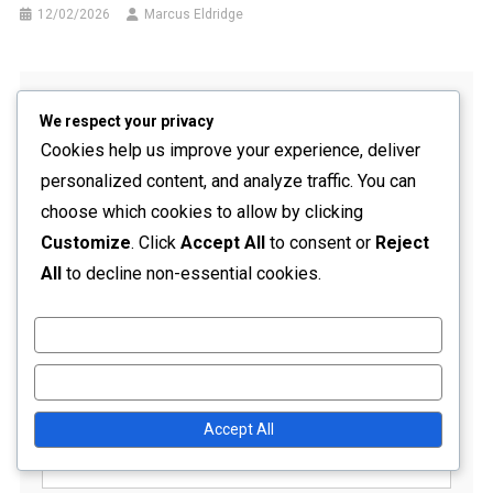
12/02/2026
Marcus Eldridge
Leave a Reply
We respect your privacy
Your email address will not be published.
Required fields
Cookies help us improve your experience, deliver
are marked
*
personalized content, and analyze traffic. You can
choose which cookies to allow by clicking
Comment
*
Customize
. Click
Accept All
to consent or
Reject
All
to decline non-essential cookies.
Customize
Reject All
Accept All
Name
*