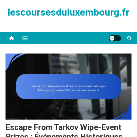
Skip
lescoursesduluxembourg.fr
to
content
Escape From Tarkov Wipe-Event
Prizes : Événements Historiques,