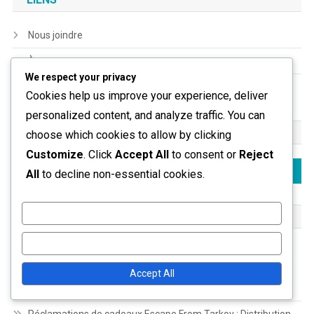
Nous joindre
À propos
We respect your privacy
Tous les articles
Cookies help us improve your experience, deliver
personalized content, and analyze traffic. You can
RECHERCHE
choose which cookies to allow by clicking
Customize
. Click
Accept All
to consent or
Reject
Search
All
to decline non-essential cookies.
for:
Customize
ARTICLES RÉCENTS
Reject All
Réclamations de cadeaux Escape From Tarkov : Vérification
des réclamations, Flux de processus, Témoignages
Accept All
d’utilisateurs
Réclamations de cadeaux Escape From Tarkov : Distribution