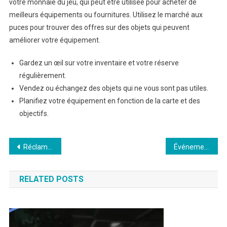
votre monnaie du jeu, qui peut être utilisée pour acheter de
meilleurs équipements ou fournitures. Utilisez le marché aux
puces pour trouver des offres sur des objets qui peuvent
améliorer votre équipement.
Gardez un œil sur votre inventaire et votre réserve
régulièrement.
Vendez ou échangez des objets qui ne vous sont pas utiles.
Planifiez votre équipement en fonction de la carte et des
objectifs.
Post
Réclamations de cadeaux Escape From Tarkov : Types de récompenses, Limites de réclamation, Expériences utilisateur
Événements de réinitialisation d’Escape From Tarkov – Prix : Conditions d’éligibilité, Processus de réclamation, Étapes de vérification
navigation
RELATED POSTS