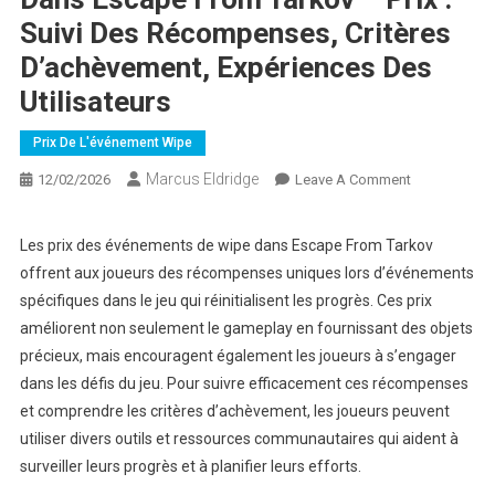
Suivi Des Récompenses, Critères
D’achèvement, Expériences Des
Utilisateurs
Prix De L'événement Wipe
Marcus Eldridge
On
12/02/2026
Leave A Comment
Événements
De
Les prix des événements de wipe dans Escape From Tarkov
Réinitialisati
offrent aux joueurs des récompenses uniques lors d’événements
Dans
spécifiques dans le jeu qui réinitialisent les progrès. Ces prix
Escape
améliorent non seulement le gameplay en fournissant des objets
From
précieux, mais encouragent également les joueurs à s’engager
Tarkov
–
dans les défis du jeu. Pour suivre efficacement ces récompenses
Prix
et comprendre les critères d’achèvement, les joueurs peuvent
:
utiliser divers outils et ressources communautaires qui aident à
Suivi
surveiller leurs progrès et à planifier leurs efforts.
Des