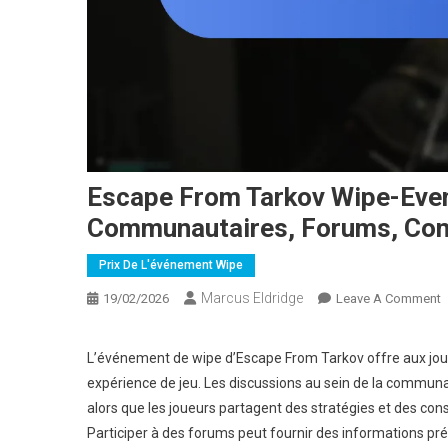
Escape From Tarkov Wipe-Even
Communautaires, Forums, Con
Prix De L'événement Wipe
Marcus Eldridge
O
19/02/2026
Leave A Comment
E
F
L’événement de wipe d’Escape From Tarkov offre aux joue
T
expérience de jeu. Les discussions au sein de la commun
W
alors que les joueurs partagent des stratégies et des con
E
Participer à des forums peut fournir des informations pré
P