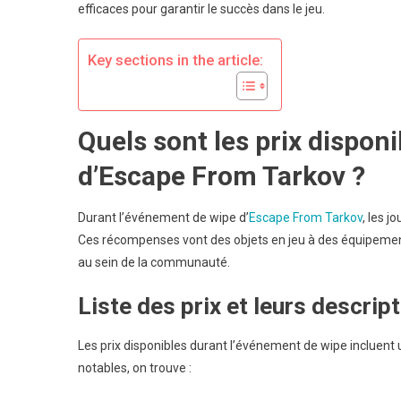
efficaces pour garantir le succès dans le jeu.
:
D
C
Key sections in the article:
F
C
D
Quels sont les prix dispon
J
d’Escape From Tarkov ?
Durant l’événement de wipe d’
Escape From Tarkov
, les j
Ces récompenses vont des objets en jeu à des équipements
au sein de la communauté.
Liste des prix et leurs descrip
Les prix disponibles durant l’événement de wipe incluent u
notables, on trouve :