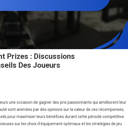
t Prizes : Discussions
seils Des Joueurs
n
scape
rom
urs une occasion de gagner des prix passionnants qui améliorent leur
arkov
auté sont animées par des opinions sur la valeur de ces récompenses,
ipe-
seils pour maximiser leurs bénéfices durant cette période compétitive.
vent
cieuses sur les choix d’équipement optimaux et les stratégies de jeu
rizes