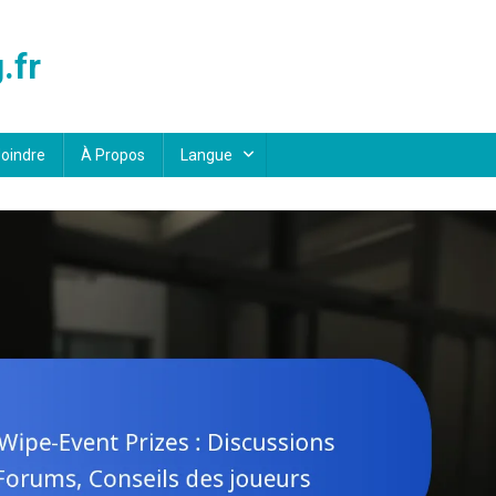
.fr
oindre
À Propos
Langue