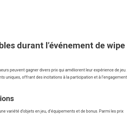
iscussions
ommunautaires,
orums,
onseils
es
ibles durant l’événement de wipe
oueurs
oueurs peuvent gagner divers prix qui améliorent leur expérience de jeu.
 uniques, offrant des incitations à la participation et à l’engagement
tions
ne variété d’objets en jeu, d’équipements et de bonus. Parmi les prix